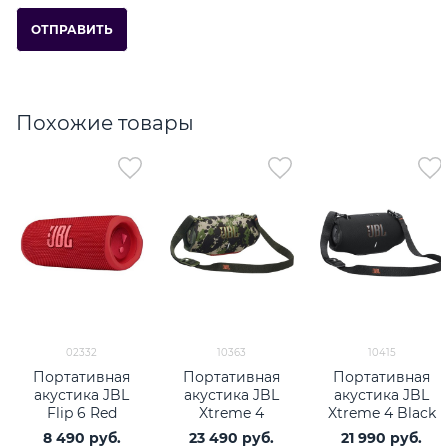
Похожие товары
02332
10363
10415
Портативная
Портативная
Портативная
акустика JBL
акустика JBL
акустика JBL
Flip 6 Red
Xtreme 4
Xtreme 4 Black
Camouflage
8 490
 руб.
23 490
 руб.
21 990
 руб.