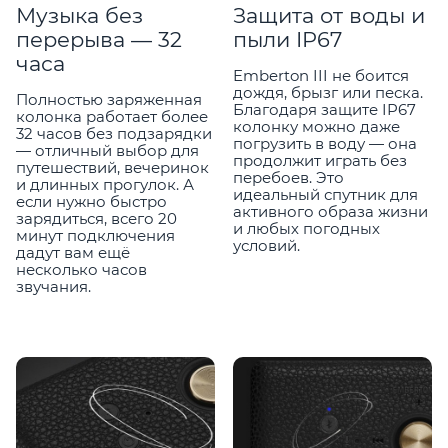
Музыка без
Защита от воды и
перерыва — 32
пыли IP67
часа
Emberton III не боится
дождя, брызг или песка.
Полностью заряженная
Благодаря защите IP67
колонка работает более
колонку можно даже
32 часов без подзарядки
погрузить в воду — она
— отличный выбор для
продолжит играть без
путешествий, вечеринок
перебоев. Это
и длинных прогулок. А
идеальный спутник для
если нужно быстро
активного образа жизни
зарядиться, всего 20
и любых погодных
минут подключения
условий.
дадут вам ещё
несколько часов
звучания.