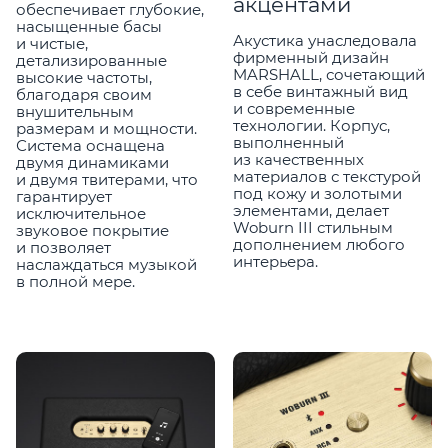
акцентами
обеспечивает глубокие,
насыщенные басы
Акустика унаследовала
и чистые,
фирменный дизайн
детализированные
MARSHALL, сочетающий
высокие частоты,
в себе винтажный вид
благодаря своим
и современные
внушительным
технологии. Корпус,
размерам и мощности.
выполненный
Система оснащена
из качественных
двумя динамиками
материалов с текстурой
и двумя твитерами, что
под кожу и золотыми
гарантирует
элементами, делает
исключительное
Woburn III стильным
звуковое покрытие
дополнением любого
и позволяет
интерьера.
наслаждаться музыкой
в полной мере.