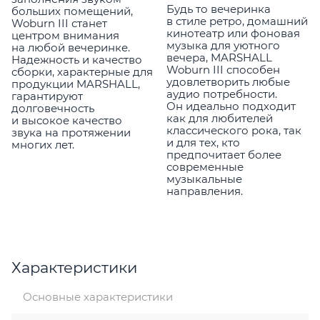
Будь то вечеринка
больших помещений,
в стиле ретро, домашний
Woburn III станет
кинотеатр или фоновая
центром внимания
музыка для уютного
на любой вечеринке.
вечера, MARSHALL
Надежность и качество
Woburn III способен
сборки, характерные для
удовлетворить любые
продукции MARSHALL,
аудио потребности.
гарантируют
Он идеально подходит
долговечность
как для любителей
и высокое качество
классического рока, так
звука на протяжении
и для тех, кто
многих лет.
предпочитает более
современные
музыкальные
направления.
Характеристики
Основные характеристики