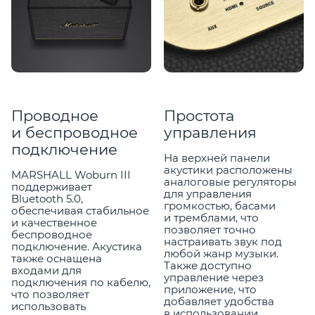
Проводное
Простота
и беспроводное
управления
подключение
На верхней панели
акустики расположены
MARSHALL Woburn III
аналоговые регуляторы
поддерживает
для управления
Bluetooth 5.0,
громкостью, басами
обеспечивая стабильное
и тремблами, что
и качественное
позволяет точно
беспроводное
настраивать звук под
подключение. Акустика
любой жанр музыки.
также оснащена
Также доступно
входами для
управление через
подключения по кабелю,
приложение, что
что позволяет
добавляет удобства
использовать
в использовании.