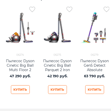
06274
06275
06279
Пылесос Dyson
Пылесос Dyson
Пылесос Dyson
Cinetic Big Ball
Cinetic Big Ball
Gen5 Detect
Multi Floor 2
Parquet 2 Iron
Absolute
CY26 EU Iron
Purple
Iron/Purple, 5
47 290
 руб.
42 190
 руб.
63 790
 руб.
Yellow
насадок
КУПИТЬ
КУПИТЬ
КУПИТЬ