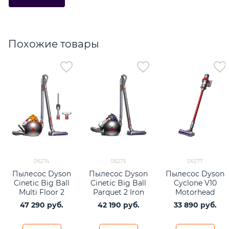
Похожие товары
06274
06275
06277
Пылесос Dyson
Пылесос Dyson
Пылесос Dyson
Cinetic Big Ball
Cinetic Big Ball
Cyclone V10
Multi Floor 2
Parquet 2 Iron
Motorhead
CY26 EU Iron
Purple
Red/Grey
47 290
 руб.
42 190
 руб.
33 890
 руб.
Yellow