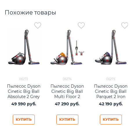
Похожие товары
06272
06274
06275
Пылесос Dyson
Пылесос Dyson
Пылесос Dyson
Cinetic Big Ball
Cinetic Big Ball
Cinetic Big Ball
Absolute 2 Grey
Multi Floor 2
Parquet 2 Iron
CY26 EU Iron
Purple
49 590
 руб.
47 290
 руб.
42 190
 руб.
Yellow
КУПИТЬ
КУПИТЬ
КУПИТЬ