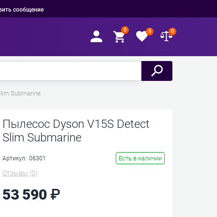
вить сообщение
0
0
0
lim Submarine
Пылесос Dyson V15S Detect
Slim Submarine
Есть в наличии
Артикул:
06301
Отзывы
(0)
53 590