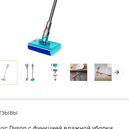
тзывы
с Dyson с функцией влажной уборки