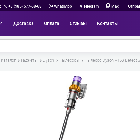
к
+7 (985) 577-68-68
WhatsApp
Telegram
Max
Отпра
ия
Доставка
Оплата
Отзывы
Контакты
Каталог
Гаджеты
Dyson
Пылесосы
Пылесос Dyson V15S Detect S