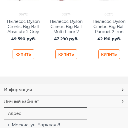
06272
06274
06275
Пылесос Dyson
Пылесос Dyson
Пылесос Dyson
Cinetic Big Ball
Cinetic Big Ball
Cinetic Big Ball
Absolute 2 Grey
Multi Floor 2
Parquet 2 Iron
CY26 EU Iron
Purple
49 590
 руб.
47 290
 руб.
42 190
 руб.
Yellow
КУПИТЬ
КУПИТЬ
КУПИТЬ
Информация
Личный кабинет
Адрес
г. Москва, ул. Барклая 8