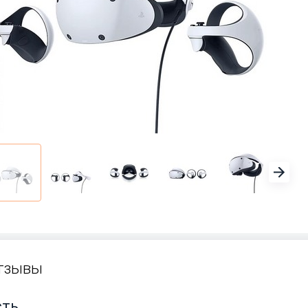
тзывы
сть