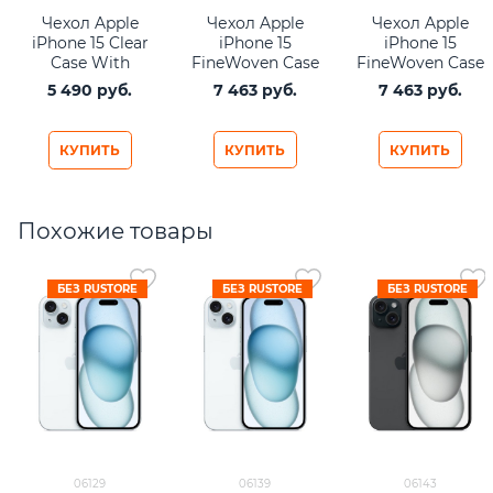
Чехол Apple
Чехол Apple
Чехол Apple
iPhone 15 Clear
iPhone 15
iPhone 15
Case With
FineWoven Case
FineWoven Case
MagSafe
with MagSafe -
with MagSafe -
5 490
 руб.
7 463
 руб.
7 463
 руб.
прозрачный
Black
Evergreen
КУПИТЬ
КУПИТЬ
КУПИТЬ
Похожие товары
БЕЗ RUSTORE
БЕЗ RUSTORE
БЕЗ RUSTORE
06129
06139
06143