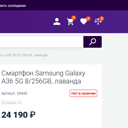
вить сообщение
0
0
0
xy A36 5G 8/256GB, лаванда
Смартфон Samsung Galaxy
A36 5G 8/256GB, лаванда
Нет в наличии
Артикул:
05445
Отзывы
(0)
24 190