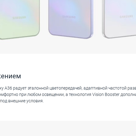
жением
y A36 радует эталонной цветопередачей, адаптивной частотой разв
омфортно при любом освещении, а технология Vision Booster допол
под внешние условия.