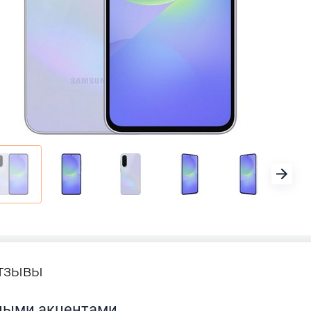
тзывы
ными акцентами