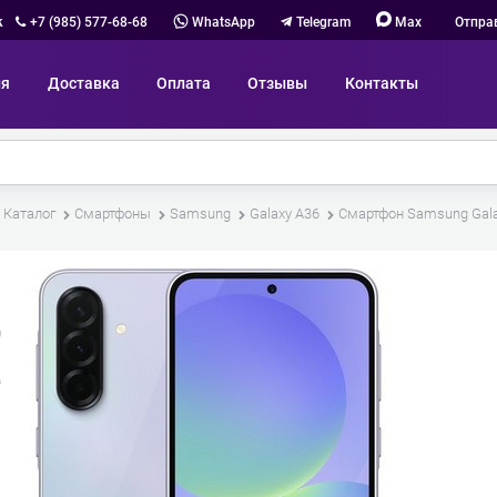
к
+7 (985) 577-68-68
WhatsApp
Telegram
Max
Отпра
ия
Доставка
Оплата
Отзывы
Контакты
Каталог
Смартфоны
Samsung
Galaxy A36
Смартфон Samsung Gala