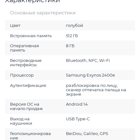
Основные характеристики
Цвет
голубой
Встроенная память
512 ГБ
Оперативная
8 ГБ
память
Беспроводные
Bluetooth, NFC, Wi-Fi
интерфейсы
Процессор
Samsung Exynos 2400e
Аутентификация
разблокировка по лицу,
сканер отпечатка пальца на
экране
Версия ОС на
Android 14
начало продаж
Выход на
USB Type-C
наушники
Геопозиционирова
BeiDou, Galileo, GPS
ние