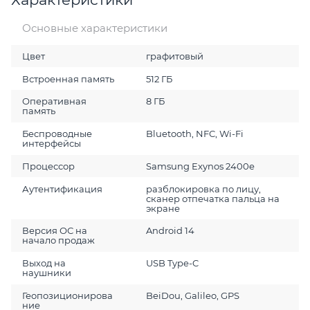
Основные характеристики
Цвет
графитовый
Встроенная память
512 ГБ
Оперативная
8 ГБ
память
Беспроводные
Bluetooth, NFC, Wi-Fi
интерфейсы
Процессор
Samsung Exynos 2400e
Аутентификация
разблокировка по лицу,
сканер отпечатка пальца на
экране
Версия ОС на
Android 14
начало продаж
Выход на
USB Type-C
наушники
Геопозиционирова
BeiDou, Galileo, GPS
ние