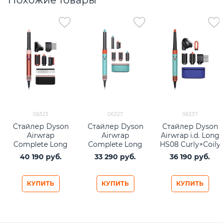
Похожие товары
06323
06327
06337
Стайлер Dyson
Стайлер Dyson
Стайлер Dyson
Airwrap
Airwrap
Airwrap i.d. Long
Complete Long
Complete Long
HS08 Curly+Coily
Diffuse HS05
HS05 Ceramic
Ceramic
40 190
 руб.
33 290
 руб.
36 190
 руб.
Strawberry
Pop
Patina/Topaz
Bronze/Blush
Pink (бронза/
КУПИТЬ
КУПИТЬ
КУПИТЬ
розовый)