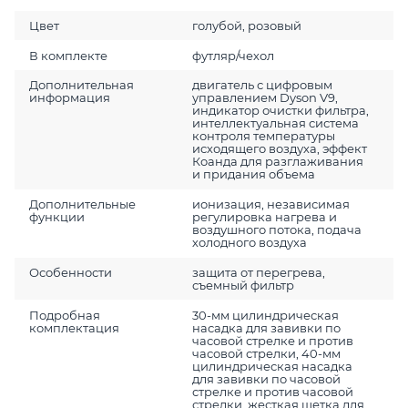
Цвет
голубой, розовый
В комплекте
футляр/чехол
Дополнительная
двигатель с цифровым
информация
управлением Dyson V9,
индикатор очистки фильтра,
интеллектуальная система
контроля температуры
исходящего воздуха, эффект
Коанда для разглаживания
и придания объема
Дополнительные
ионизация, независимая
функции
регулировка нагрева и
воздушного потока, подача
холодного воздуха
Особенности
защита от перегрева,
съемный фильтр
Подробная
30-мм цилиндрическая
комплектация
насадка для завивки по
часовой стрелке и против
часовой стрелки, 40-мм
цилиндрическая насадка
для завивки по часовой
стрелке и против часовой
стрелки, жесткая щетка для