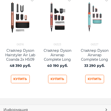
06316
06323
06327
Стайлер Dyson
Стайлер Dyson
Стайлер Dyson
Hairstyler Air Lab
Airwrap
Airwrap
Coanda 2x HS09
Complete Long
Complete Long
Straight+Wavy
Diffuse HS05
HS05 Ceramic
48 390
 руб.
40 190
 руб.
33 290
 руб.
(2025) Amber Silk
Strawberry
Pop
Bronze/Blush
Pink (бронза/
КУПИТЬ
КУПИТЬ
КУПИТЬ
розовый)
Информация