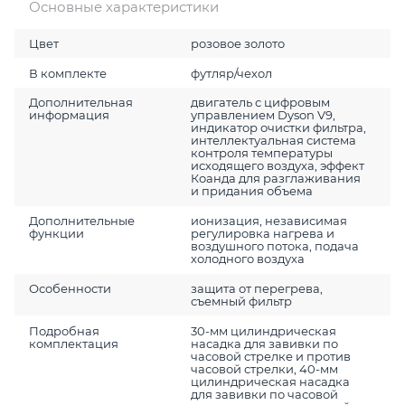
Основные характеристики
Цвет
розовое золото
В комплекте
футляр/чехол
Дополнительная
двигатель с цифровым
информация
управлением Dyson V9,
индикатор очистки фильтра,
интеллектуальная система
контроля температуры
исходящего воздуха, эффект
Коанда для разглаживания
и придания объема
Дополнительные
ионизация, независимая
функции
регулировка нагрева и
воздушного потока, подача
холодного воздуха
Особенности
защита от перегрева,
съемный фильтр
Подробная
30-мм цилиндрическая
комплектация
насадка для завивки по
часовой стрелке и против
часовой стрелки, 40-мм
цилиндрическая насадка
для завивки по часовой