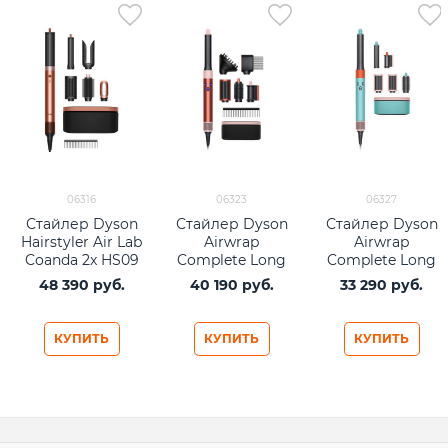
06316
06323
06327
Стайлер Dyson
Стайлер Dyson
Стайлер Dyson
Hairstyler Air Lab
Airwrap
Airwrap
Coanda 2x HS09
Complete Long
Complete Long
Straight+Wavy
Diffuse HS05
HS05 Ceramic
48 390
 руб.
40 190
 руб.
33 290
 руб.
(2025) Amber Silk
Strawberry
Pop
Bronze/Blush
Pink (бронза/
КУПИТЬ
КУПИТЬ
КУПИТЬ
розовый)