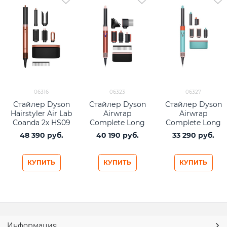
06316
06323
06327
Стайлер Dyson
Стайлер Dyson
Стайлер Dyson
Hairstyler Air Lab
Airwrap
Airwrap
Coanda 2x HS09
Complete Long
Complete Long
Straight+Wavy
Diffuse HS05
HS05 Ceramic
48 390
 руб.
40 190
 руб.
33 290
 руб.
(2025) Amber Silk
Strawberry
Pop
Bronze/Blush
Pink (бронза/
КУПИТЬ
КУПИТЬ
КУПИТЬ
розовый)
Информация