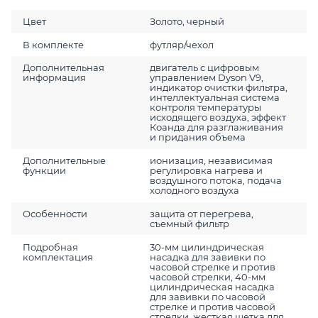
Цвет
Золото, черный
В комплекте
футляр/чехол
Дополнительная
двигатель с цифровым
информация
управлением Dyson V9,
индикатор очистки фильтра,
интеллектуальная система
контроля температуры
исходящего воздуха, эффект
Коанда для разглаживания
и придания объема
Дополнительные
ионизация, независимая
функции
регулировка нагрева и
воздушного потока, подача
холодного воздуха
Особенности
защита от перегрева,
съемный фильтр
Подробная
30-мм цилиндрическая
комплектация
насадка для завивки по
часовой стрелке и против
часовой стрелки, 40-мм
цилиндрическая насадка
для завивки по часовой
стрелке и против часовой
стрелки, жесткая щетка для