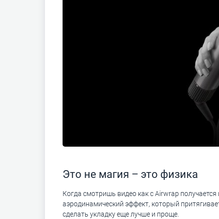
Это не магия – это физика
Когда смотришь видео как с Airwrap получается 
аэродинамический эффект, который притягивает
сделать укладку еще лучше и проще.