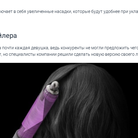
ключает в себя увеличенные насадки, которые будут удобнее при укл
йлера
а почти каждая девушка, ведь конкуренты не могли предложить чего
ут, но специалисты компании решили сделать новую версию своего ле