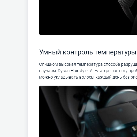
Умный контроль температуры
Слишком высокая температура способа разруши
случаям. Dyson Hairstyler Airwrap решает эту п
можно укладывать волосы каждый день без рис