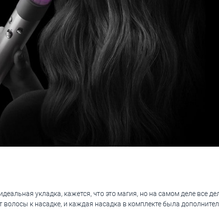
идеальная укладка, кажется, что это магия, но на самом деле все де
 волосы к насадке, и каждая насадка в комплекте была дополните