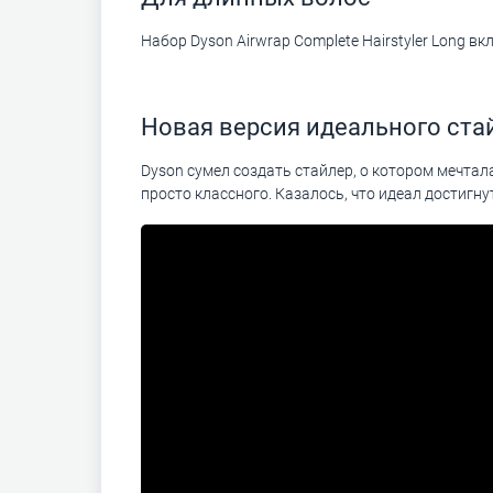
Набор Dyson Airwrap Complete Hairstyler Long в
Новая версия идеального ста
Dyson сумел создать стайлер, о котором мечтал
просто классного. Казалось, что идеал достигн