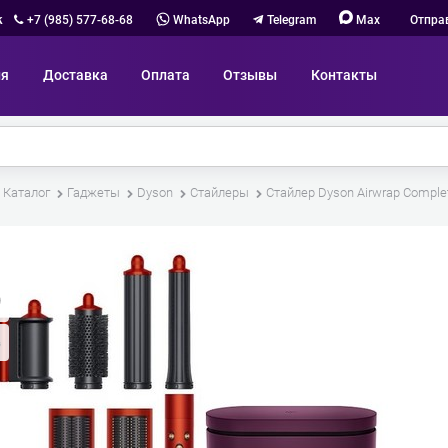
к
+7 (985) 577-68-68
WhatsApp
Telegram
Max
Отпра
ия
Доставка
Оплата
Отзывы
Контакты
Каталог
Гаджеты
Dyson
Стайлеры
Стайлер Dyson Airwrap Comple