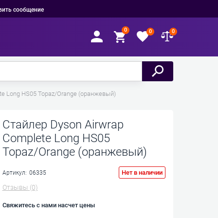
вить сообщение
0
0
0
te Long HS05 Topaz/Orange (оранжевый)
Стайлер Dyson Airwrap
Complete Long HS05
Topaz/Orange (оранжевый)
Нет в наличии
Артикул:
06335
Отзывы
(0)
Свяжитесь с нами насчет цены