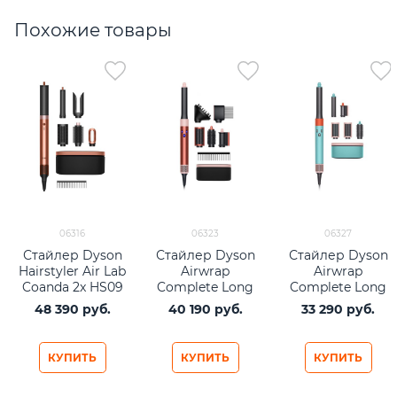
Похожие товары
06316
06323
06327
Стайлер Dyson
Стайлер Dyson
Стайлер Dyson
Hairstyler Air Lab
Airwrap
Airwrap
Coanda 2x HS09
Complete Long
Complete Long
Straight+Wavy
Diffuse HS05
HS05 Ceramic
48 390
 руб.
40 190
 руб.
33 290
 руб.
(2025) Amber Silk
Strawberry
Pop
Bronze/Blush
Pink (бронза/
КУПИТЬ
КУПИТЬ
КУПИТЬ
розовый)