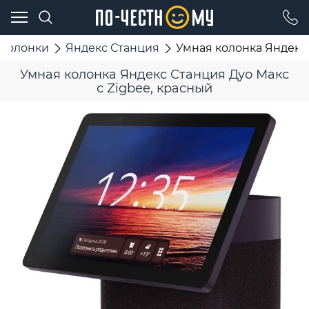
 колонки
Яндекс Станция
Умная колонка Яндекс 
Умная колонка Яндекс Станция Дуо Макс
с Zigbee, красный