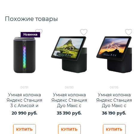
Похожие товары
Новинка
06191
06193
06195
Умная колонка
Умная колонка
Умная колонка
Яндекс Станция
Яндекс Станция
Яндекс Станция
3 с Алисой и
Дуо Макс с
Дуо Макс с
Zigbee, черный
Zigbee, изумруд
Zigbee, черный
20 990
 руб.
35 390
 руб.
36 190
 руб.
КУПИТЬ
КУПИТЬ
КУПИТЬ