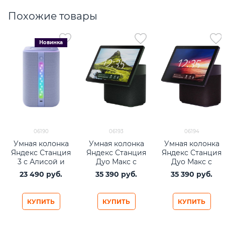
Похожие товары
Новинка
06190
06193
06194
Умная колонка
Умная колонка
Умная колонка
Яндекс Станция
Яндекс Станция
Яндекс Станция
3 с Алисой и
Дуо Макс с
Дуо Макс с
Zigbee,
Zigbee, изумруд
Zigbee, красный
23 490
 руб.
35 390
 руб.
35 390
 руб.
фиолетовый
КУПИТЬ
КУПИТЬ
КУПИТЬ