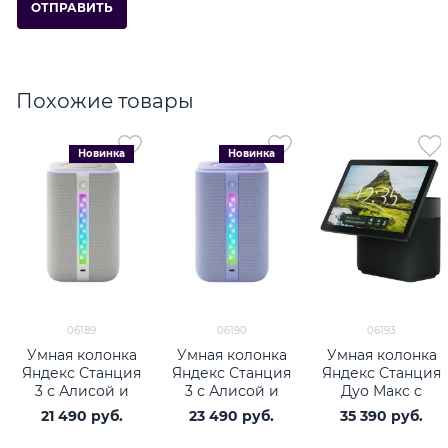
Похожие товары
Новинка
Новинка
06189
06190
06193
Умная колонка
Умная колонка
Умная колонка
Яндекс Станция
Яндекс Станция
Яндекс Станция
3 с Алисой и
3 с Алисой и
Дуо Макс с
Zigbee, серый
Zigbee,
Zigbee, изумруд
21 490
 руб.
23 490
 руб.
35 390
 руб.
фиолетовый