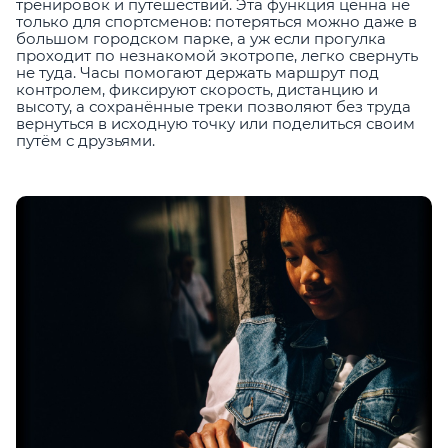
тренировок и путешествий. Эта функция ценна не
только для спортсменов: потеряться можно даже в
большом городском парке, а уж если прогулка
проходит по незнакомой экотропе, легко свернуть
не туда. Часы помогают держать маршрут под
контролем, фиксируют скорость, дистанцию и
высоту, а сохранённые треки позволяют без труда
вернуться в исходную точку или поделиться своим
путём с друзьями.