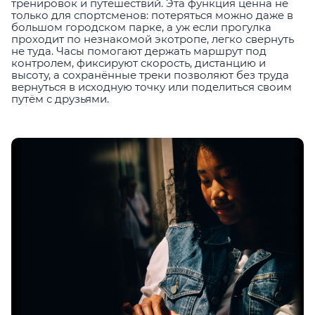
тренировок и путешествий. Эта функция ценна не
только для спортсменов: потеряться можно даже в
большом городском парке, а уж если прогулка
проходит по незнакомой экотропе, легко свернуть
не туда. Часы помогают держать маршрут под
контролем, фиксируют скорость, дистанцию и
высоту, а сохранённые треки позволяют без труда
вернуться в исходную точку или поделиться своим
путём с друзьями.