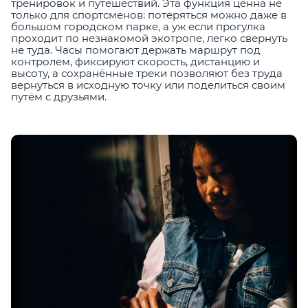
тренировок и путешествий. Эта функция ценна не
только для спортсменов: потеряться можно даже в
большом городском парке, а уж если прогулка
проходит по незнакомой экотропе, легко свернуть
не туда. Часы помогают держать маршрут под
контролем, фиксируют скорость, дистанцию и
высоту, а сохранённые треки позволяют без труда
вернуться в исходную точку или поделиться своим
путём с друзьями.