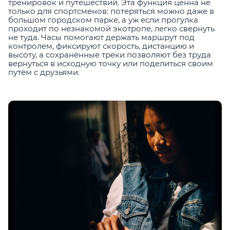
тренировок и путешествий. Эта функция ценна не
только для спортсменов: потеряться можно даже в
большом городском парке, а уж если прогулка
проходит по незнакомой экотропе, легко свернуть
не туда. Часы помогают держать маршрут под
контролем, фиксируют скорость, дистанцию и
высоту, а сохранённые треки позволяют без труда
вернуться в исходную точку или поделиться своим
путём с друзьями.