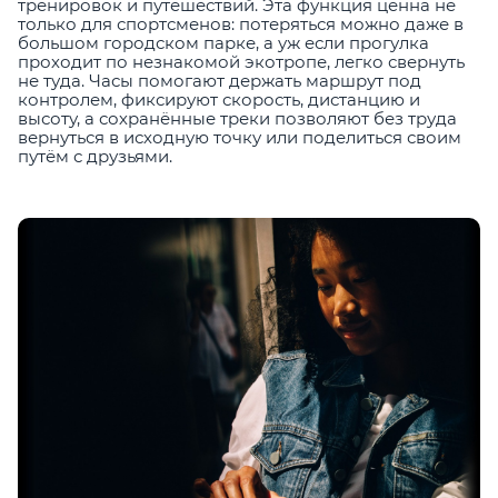
тренировок и путешествий. Эта функция ценна не
только для спортсменов: потеряться можно даже в
большом городском парке, а уж если прогулка
проходит по незнакомой экотропе, легко свернуть
не туда. Часы помогают держать маршрут под
контролем, фиксируют скорость, дистанцию и
высоту, а сохранённые треки позволяют без труда
вернуться в исходную точку или поделиться своим
путём с друзьями.