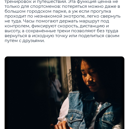
тренировок и путешествий. Эта функция ценна не
только для спортсменов: потеряться можно даже в
большом городском парке, а уж если прогулка
проходит по незнакомой экотропе, легко свернуть
не туда. Часы помогают держать маршрут под
контролем, фиксируют скорость, дистанцию и
высоту, а сохранённые треки позволяют без труда
вернуться в исходную точку или поделиться своим
путём с друзьями.