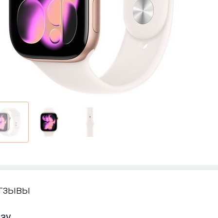
тзывы
зу