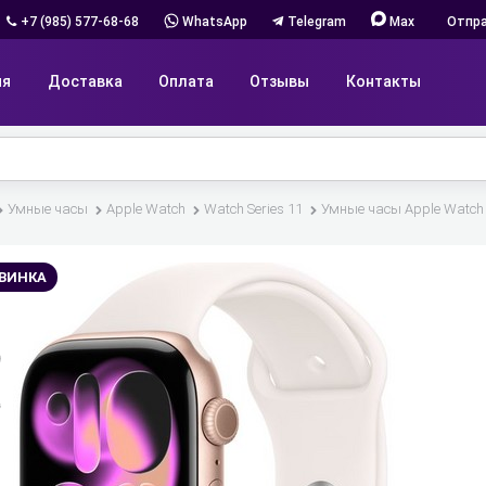
+7 (985) 577-68-68
WhatsApp
Telegram
Max
Отпра
ия
Доставка
Оплата
Отзывы
Контакты
Умные часы
Apple Watch
Watch Series 11
Умные часы Apple Watch S
ВИНКА