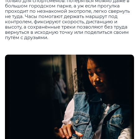
только для спортсменов: потеряться можно даже в
большом городском парке, а уж если прогулка
проходит по незнакомой экотропе, легко свернуть
не туда. Часы помогают держать маршрут под
контролем, фиксируют скорость, дистанцию и
высоту, а сохранённые треки позволяют без труда
вернуться в исходную точку или поделиться своим
путём с друзьями.