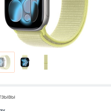
тзывы
зу