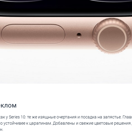
еклом
к у Series 10: те же изящные очертания и посадка на запястье. Гла
о устойчивее к царапинам. Добавлены и свежие цветовые решения 
н.