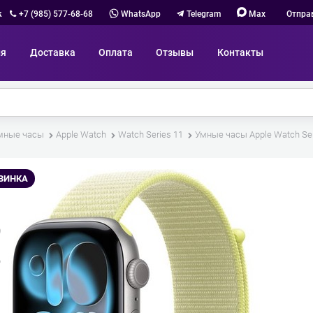
к
+7 (985) 577-68-68
WhatsApp
Telegram
Max
Отпра
ия
Доставка
Оплата
Отзывы
Контакты
мные часы
Apple Watch
Watch Series 11
Умные часы Apple Watch Seri
ВИНКА