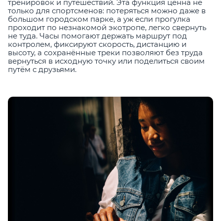
тренировок и путешествий. Эта функция ценна не
только для спортсменов: потеряться можно даже в
большом городском парке, а уж если прогулка
проходит по незнакомой экотропе, легко свернуть
не туда. Часы помогают держать маршрут под
контролем, фиксируют скорость, дистанцию и
высоту, а сохранённые треки позволяют без труда
вернуться в исходную точку или поделиться своим
путём с друзьями.