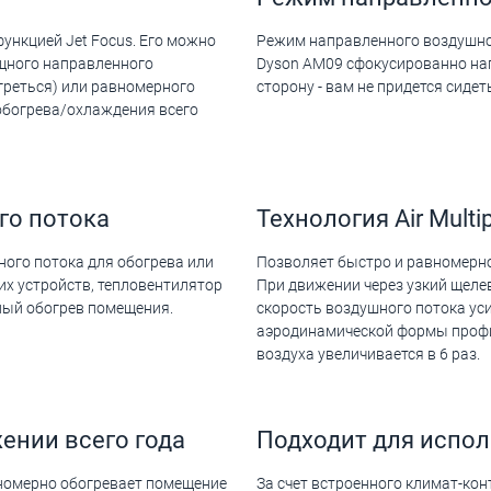
ункцией Jet Focus. Его можно
Режим направленного воздушно
ощного направленного
Dyson AM09 сфокусированно нап
греться) или равномерного
сторону - вам не придется сиде
обогрева/охлаждения всего
го потока
Технология Air Multip
ого потока для обогрева или
Позволяет быстро и равномерно
их устройств, тепловентилятор
При движении через узкий щеле
ный обогрев помещения.
скорость воздушного потока уси
аэродинамической формы профи
воздуха увеличивается в 6 раз.
ении всего года
Подходит для испо
вномерно обогревает помещение
За счет встроенного климат-ко