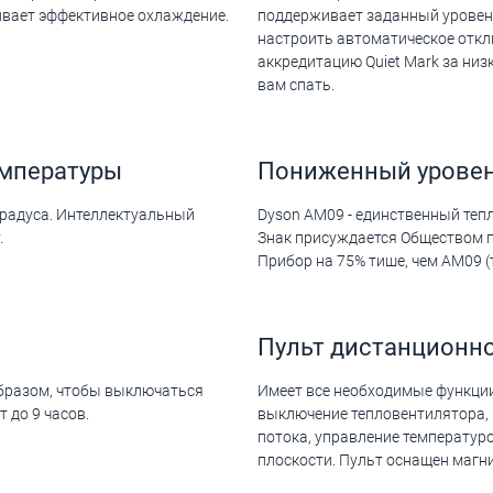
чивает эффективное охлаждение.
поддерживает заданный уровень
настроить автоматическое откл
аккредитацию Quiet Mark за низ
вам спать.
емпературы
Пониженный урове
градуса. Интеллектуальный
Dyson AM09 - единственный тепл
.
Знак присуждается Обществом п
Прибор на 75% тише, чем AM09 
Пульт дистанционно
бразом, чтобы выключаться
Имеет все необходимые функции
 до 9 часов.
выключение тепловентилятора, 
потока, управление температур
плоскости. Пульт оснащен магни