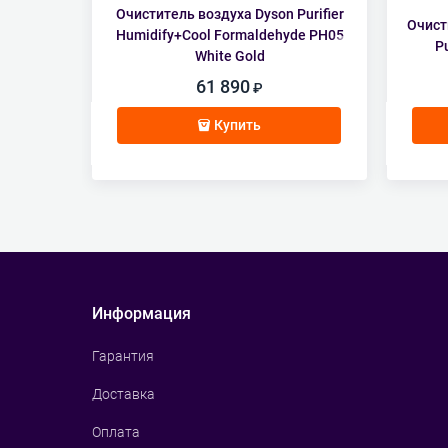
Очиститель воздуха Dyson Purifier
Очист
Humidify+Cool Formaldehyde PH05
P
White Gold
61 890
Купить
Информация
Гарантия
Доставка
Оплата