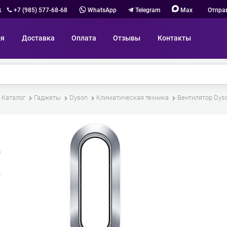
к
+7 (985) 577-68-68
WhatsApp
Telegram
Max
Отпра
ия
Доставка
Оплата
Отзывы
Контакты
Каталог
Гаджеты
Dyson
Климатическая техника
Вентилятор Dyso