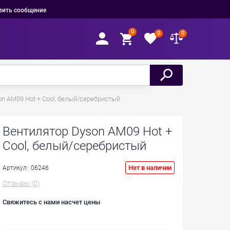
вить сообщение
0
0
0
n AM09 Hot + Cool, белый/серебристый
Вентилятор Dyson AM09 Hot +
Cool, белый/серебристый
Нет в наличии
Артикул:
06246
Отзывы
(0)
Свяжитесь с нами насчет цены