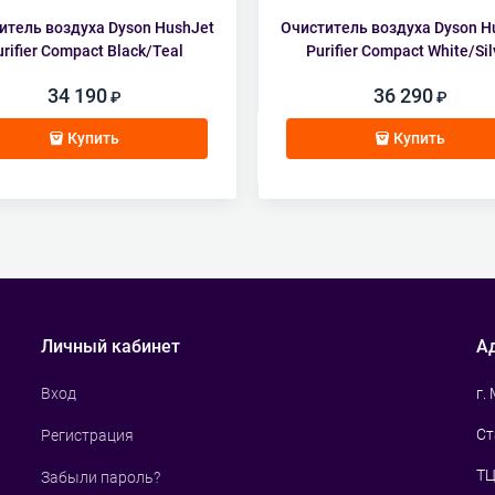
итель воздуха Dyson HushJet
Очиститель воздуха Dyson H
urifier Compact Black/Teal
Purifier Compact White/Sil
34 190
36 290
Купить
Купить
Личный кабинет
А
г.
Вход
Ст
Регистрация
ТЦ
Забыли пароль?