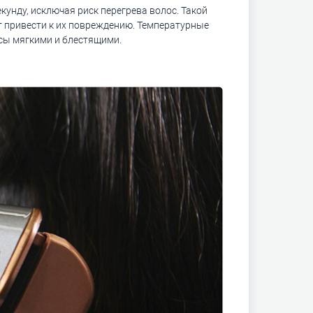
кунду, исключая риск перегрева волос. Такой
т привести к их повреждению. Температурные
сы мягкими и блестящими.