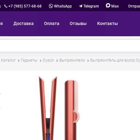
к
+7 (985) 577-68-68
WhatsApp
Telegram
Max
Отпра
ия
Доставка
Оплата
Отзывы
Контакты
Каталог
Гаджеты
Dyson
Выпрямители
Выпрямитель для волос Dys