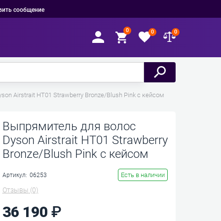
вить сообщение
0
0
0
on Airstrait HT01 Strawberry Bronze/Blush Pink с кейсом
Выпрямитель для волос
Dyson Airstrait HT01 Strawberry
Bronze/Blush Pink с кейсом
Есть в наличии
Артикул:
06253
Отзывы
(0)
36 190