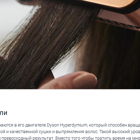
али
чаются в его двигателе Dyson Hyperdymium, который способен враща
ой и качественной сушки и выпрямления волос. Такой высокий уро
м превосходный результат. Вместо того чтобы тратить время на мн