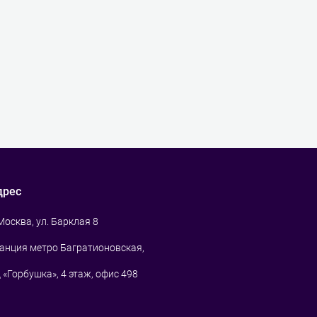
дрес
 Москва, ул. Барклая 8
анция метро Багратионовская,
 «Горбушка», 4 этаж, офис 498