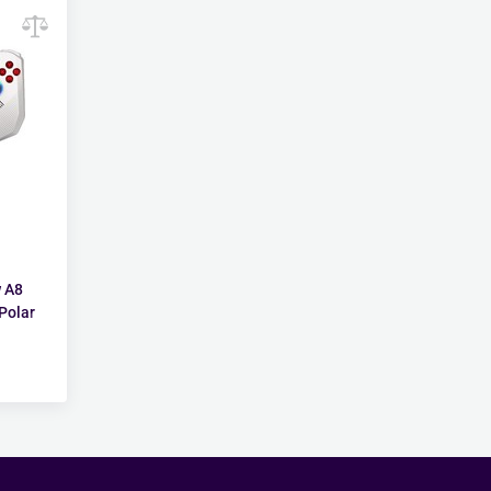
 A8
Polar