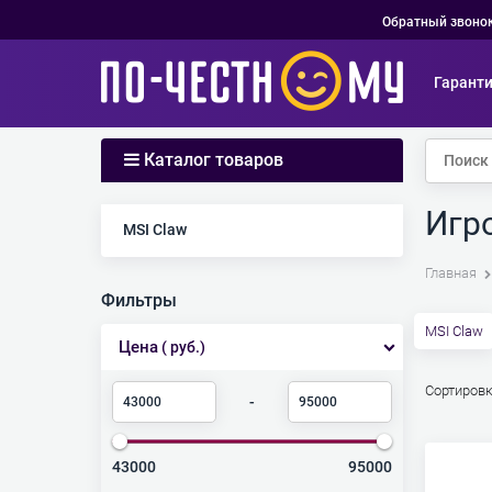
Обратный звоно
Гарант
Каталог товаров
Игр
Найдено товаров:
MSI Claw
Главная
Фильтры
MSI Claw
Цена
( руб.)
Сортировк
-
43000
95000