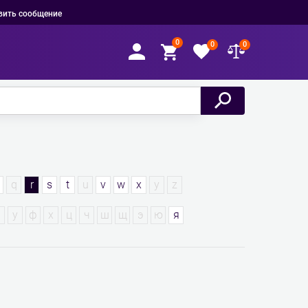
вить сообщение
0
0
0
q
r
s
t
u
v
w
x
y
z
у
ф
х
ц
ч
ш
щ
э
ю
я