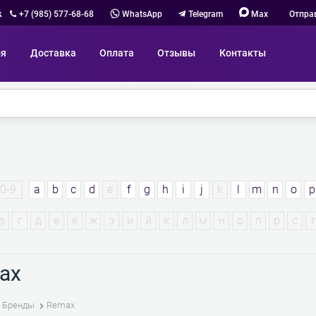
к
+7 (985) 577-68-68
WhatsApp
Telegram
Max
Отпра
ия
Доставка
Оплата
Отзывы
Контакты
0-9
a
b
c
d
e
f
g
h
i
j
k
l
m
n
o
p
в
г
д
е
ё
ж
з
и
й
к
л
м
н
о
п
р
с
т
ax
Бренды
Remax