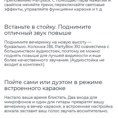
приложению PartyBox. С помощью пары нажатий и
свайпов меняйте треки, переключайте световые
эффекты, управляйте функциями караоке и т. д
Встаньте в стойку. Поднимите
отличный звук повыше
Поднимите вечеринку на новую высоту —
буквально. Колонка JBL PartyBox 310 совместима с
большинством аудиостоек, поэтому ее можно
поднять повыше для лучшей видимости и еще
более качественного звучания. (Аудиостойка не
входит в комплект.)
Пойте сами или дуэтом в режиме
встроенного караоке
Настало ваше время блистать. Два входа для
микрофонов и один для гитары превратят вашу
вечеринку в вечер караоке, а встроенная настройка
вокала заставит ваш голос звучать восхитительно.