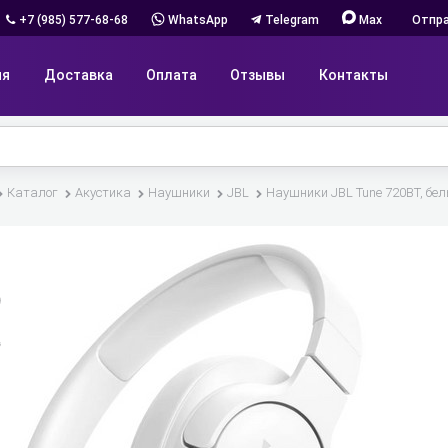
+7 (985) 577-68-68
WhatsApp
Telegram
Max
Отпра
ия
Доставка
Оплата
Отзывы
Контакты
Каталог
Акустика
Наушники
JBL
Наушники JBL Tune 720BT, бе