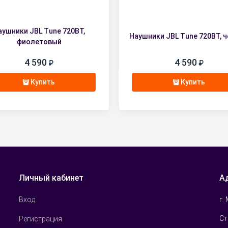
аушники JBL Tune 720BT,
Наушники JBL Tune 720BT, 
фиолетовый
4 590
4 590
Купить
Купить
Личный кабинет
А
г.
Вход
Ст
Регистрация