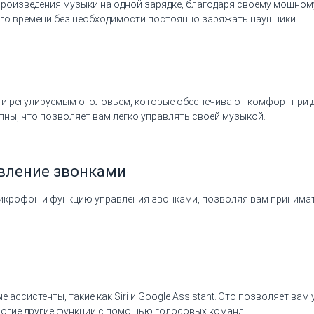
произведения музыки на одной зарядке, благодаря своему мощному
ого времени без необходимости постоянно заряжать наушники.
 регулируемым оголовьем, которые обеспечивают комфорт при д
пны, что позволяет вам легко управлять своей музыкой.
вление звонками
микрофон и функцию управления звонками, позволяя вам принимат
ссистенты, такие как Siri и Google Assistant. Это позволяет вам
ногие другие функции с помощью голосовых команд.