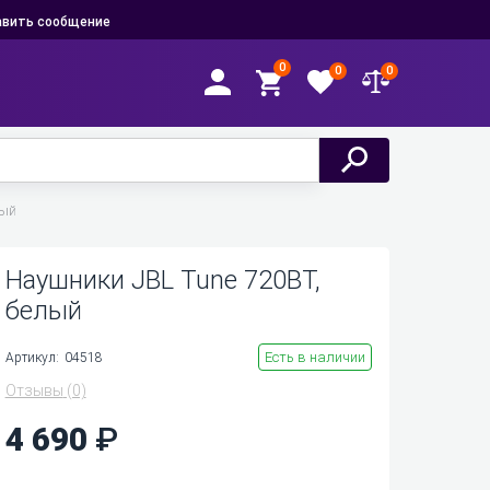
вить сообщение
0
0
0
лый
Наушники JBL Tune 720BT,
белый
Есть в наличии
Артикул:
04518
Отзывы
(0)
4 690