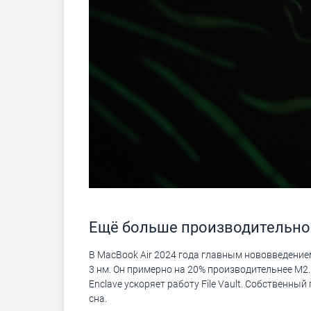
Ещё больше производительно
В MacBook Air 2024 года главным нововведени
3 нм. Он примерно на 20% производительнее M2
Enclave ускоряет работу File Vault. Собственны
сна.