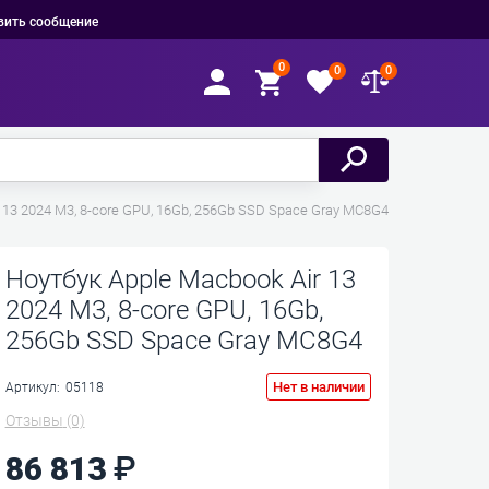
вить сообщение
0
0
0
 13 2024 M3, 8-core GPU, 16Gb, 256Gb SSD Space Gray MC8G4
Ноутбук Apple Macbook Air 13
2024 M3, 8-core GPU, 16Gb,
256Gb SSD Space Gray MC8G4
Нет в наличии
Артикул:
05118
Отзывы
(0)
86 813