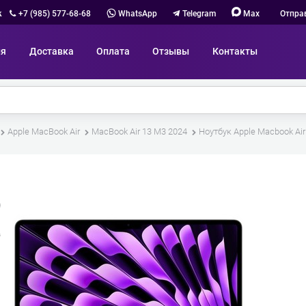
к
+7 (985) 577-68-68
WhatsApp
Telegram
Max
Отпра
ия
Доставка
Оплата
Отзывы
Контакты
Apple MacBook Air
MacBook Air 13 M3 2024
Ноутбук Apple Macbook Air