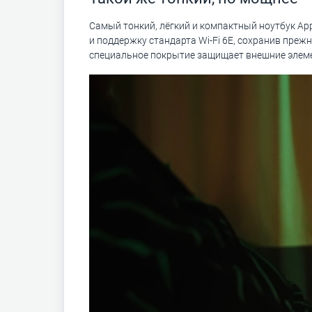
Самый тонкий, лёгкий и компактный ноутбук Ap
и поддержку стандарта Wi-Fi 6E, сохранив преж
специальное покрытие защищает внешние элеме