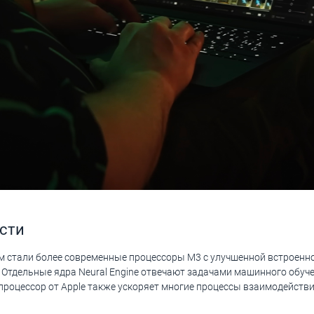
сти
ем стали более современные процессоры M3 с улучшенной встроенн
. Отдельные ядра Neural Engine отвечают задачами машинного обуч
й процессор от Apple также ускоряет многие процессы взаимодейств