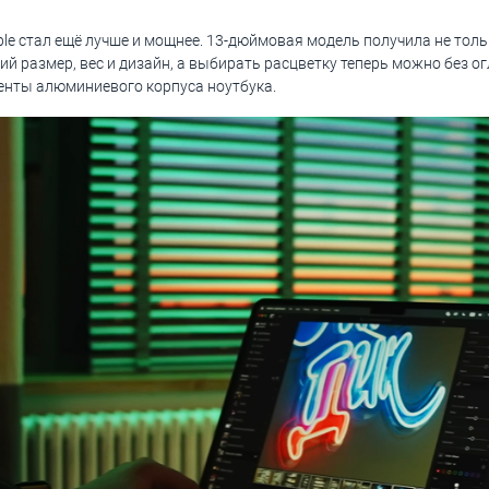
ple cтал ещё лучше и мощнее. 13-дюймовая модель получила не тол
ний размер, вес и дизайн, а выбирать расцветку теперь можно без 
нты алюминиевого корпуса ноутбука.