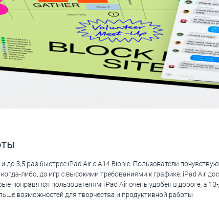
оты
M1 и до 3,5 раз быстрее iPad Air с A14 Bionic. Пользователи почувству
когда-либо, до игр с высокими требованиями к графике. iPad Air дос
ые понравятся пользователям: iPad Air очень удобен в дороге, а 
ольше возможностей для творчества и продуктивной работы.