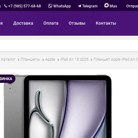
к
+7 (985) 577-68-68
WhatsApp
Telegram
Max
Отпра
ия
Доставка
Оплата
Отзывы
Контакты
Каталог
Планшеты
Apple
iPad Air 13 2025
Планшет Apple iPad Air (
ВИНКА