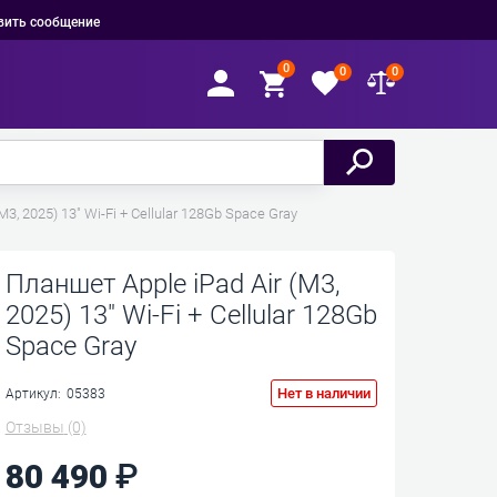
вить сообщение
0
0
0
M3, 2025) 13" Wi-Fi + Cellular 128Gb Space Gray
Планшет Apple iPad Air (M3,
2025) 13" Wi-Fi + Cellular 128Gb
Space Gray
Нет в наличии
Артикул:
05383
Отзывы
(0)
80 490