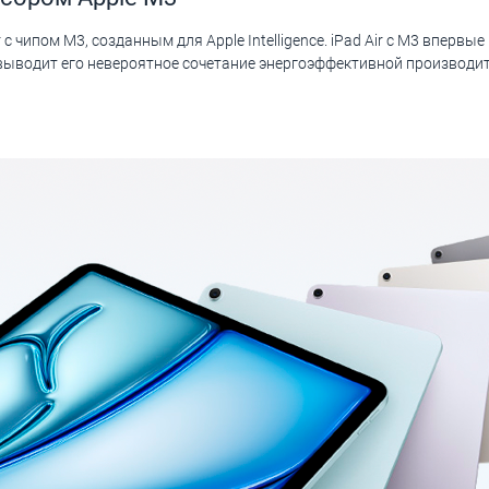
 чипом M3, созданным для Apple Intelligence. iPad Air с M3 впервы
то выводит его невероятное сочетание энергоэффективной производи