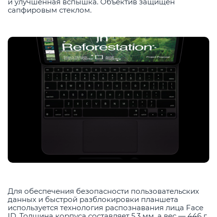
и улучшенная вспышка. Объектив защищен
сапфировым стеклом.
Для обеспечения безопасности пользовательских
данных и быстрой разблокировки планшета
используется технология распознавания лица Face
ID. Толщина корпуса составляет 5.3 мм, а вес — 446 г.