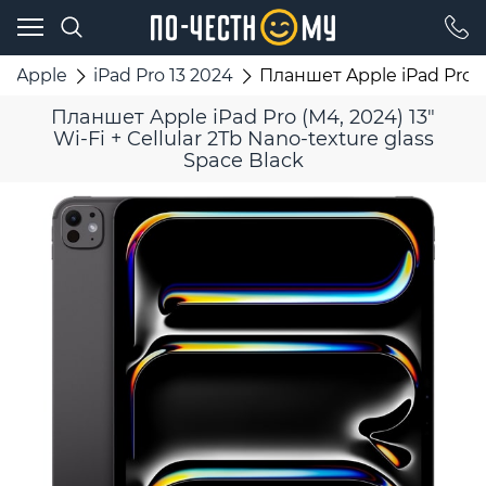
Apple
iPad Pro 13 2024
Планшет Apple iPad Pro (M
Планшет Apple iPad Pro (M4, 2024) 13"
Wi-Fi + Cellular 2Tb Nano-texture glass
Space Black