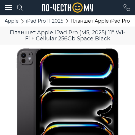
Apple
iPad Pro 11 2025
Планшет Apple iPad Pro (M5
Планшет Apple iPad Pro (M5, 2025) 11" Wi-
Fi + Cellular 256Gb Space Black