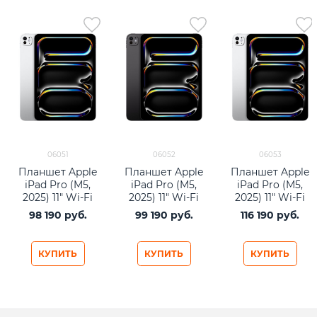
06051
06052
06053
Планшет Apple
Планшет Apple
Планшет Apple
iPad Pro (M5,
iPad Pro (M5,
iPad Pro (M5,
2025) 11" Wi-Fi
2025) 11" Wi-Fi
2025) 11" Wi-Fi
256Gb Silver
256Gb Space
512Gb Silver
98 190
 руб.
99 190
 руб.
116 190
 руб.
Black
КУПИТЬ
КУПИТЬ
КУПИТЬ