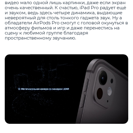
видео мало одной лишь картинки, даже если экран
очень качественный. К счастью, iPad Pro радует ещё
и звуком, ведь здесь четыре динамика, выдающие
невероятный для столь тонкого гаджета звук. Ну а
обладатели AirPods Pro смогут с головой окунуться в
атмосферу фильмов и игр и даже перенестись на
сцену к любимой группе благодаря
пространственному звучанию.