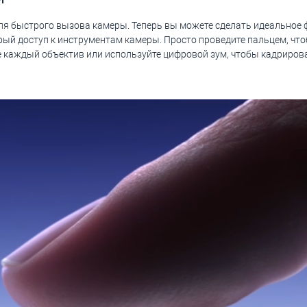
ля быстрого вызова камеры. Теперь вы можете сделать идеальное ф
ый доступ к инструментам камеры. Просто проведите пальцем, что
е каждый объектив или используйте цифровой зум, чтобы кадрироват