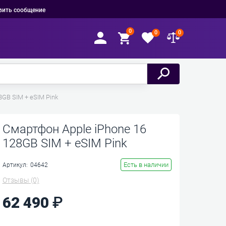
вить сообщение
0
0
0
8GB SIM + eSIM Pink
Смартфон Apple iPhone 16
128GB SIM + eSIM Pink
Есть в наличии
Артикул:
04642
Отзывы
(0)
62 490