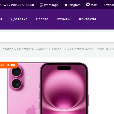
к
+7 (985) 577-68-68
WhatsApp
Telegram
Max
Отпра
ия
Доставка
Оплата
Отзывы
Контакты
Каталог
Смартфоны
Apple
iPhone 16
Смартфон Apple iPhone 16 12
З RUSTORE