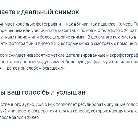
лаете идеальный снимок
нимает красивые фотографии — как вблизи, так и далеко. Камера Fu
зрешением или увеличивать масштаб с помощью телефото с 2-кра
пным планом или более широкие снимки. В целом, это как иметь в
ть фотографии и видео в 3D, которые можно смотреть с помощью Ap
сом снимает невероятно четкие, детализированные макрофотографи
 А поскольку новый модуль имеет большую диафрагму и большие пик
я — даже при слабом освещении.
обы ваш голос был услышан
твенного аудио, Audio Mix позволяет регулировать звучание голос
к? Или просто сосредоточиться на голосах, которые находятся в к
после записи видео.