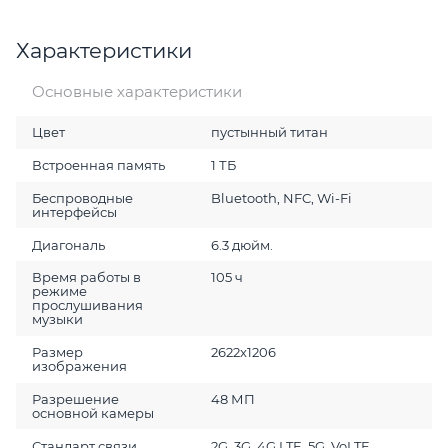
Характеристики
Основные характеристики
Цвет
пустынный титан
Встроенная память
1 ТБ
Беспроводные
Bluetooth, NFC, Wi-Fi
интерфейсы
Диагональ
6.3 дюйм.
Время работы в
105 ч
режиме
прослушивания
музыки
Размер
2622x1206
изображения
Разрешение
48 МП
основной камеры
Стандарт связи
2G, 3G, 4G LTE, 5G, VoLTE