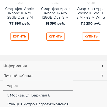
04555
04556
04683
Смартфон Apple
Смартфон Apple
Смартфон Apple
iPhone 16 Pro
iPhone 16 Pro
iPhone 16 Pro 1TB
128GB Dual SIM
128GB Dual SIM
SIM + eSIM White
White Titanium
Desert Titanium
Titanium
77 890
 руб.
81 390
 руб.
115 290
 руб.
КУПИТЬ
КУПИТЬ
КУПИТЬ
Информация
Личный кабинет
Адрес
г. Москва, ул. Барклая 8
Станция метро Багратионовская,