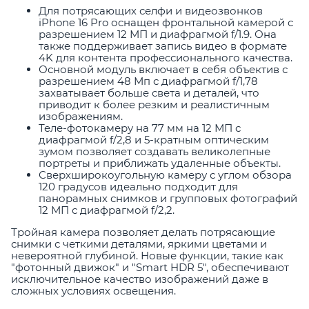
Для потрясающих селфи и видеозвонков
iPhone 16 Pro оснащен фронтальной камерой с
разрешением 12 МП и диафрагмой f/1.9. Она
также поддерживает запись видео в формате
4K для контента профессионального качества.
Основной модуль включает в себя объектив с
разрешением 48 Мп с диафрагмой f/1,78
захватывает больше света и деталей, что
приводит к более резким и реалистичным
изображениям.
Теле-фотокамеру на 77 мм на 12 МП с
диафрагмой f/2,8 и 5-кратным оптическим
зумом позволяет создавать великолепные
портреты и приближать удаленные объекты.
Сверхширокоугольную камеру с углом обзора
120 градусов идеально подходит для
панорамных снимков и групповых фотографий
12 МП с диафрагмой f/2,2.
Тройная камера позволяет делать потрясающие
снимки с четкими деталями, яркими цветами и
невероятной глубиной. Новые функции, такие как
"фотонный движок" и "Smart HDR 5", обеспечивают
исключительное качество изображений даже в
сложных условиях освещения.