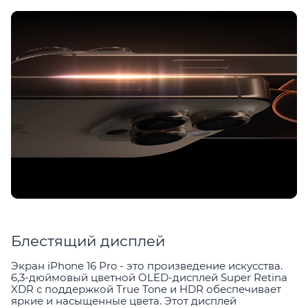
Блестящий дисплей
Экран iPhone 16 Pro - это произведение искусства.
6,3-дюймовый цветной OLED-дисплей Super Retina
XDR с поддержкой True Tone и HDR обеспечивает
яркие и насыщенные цвета. Этот дисплей