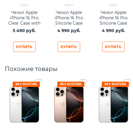
10834
10844
10845
Чехол Apple
Чехол Apple
Чехол Apple
iPhone 16 Pro
iPhone 16 Pro
iPhone 16 Pro
Clear Case with
Silicone Case
Silicone Case
MagSafe
with MagSafe –
with MagSafe –
5 490
 руб.
4 990
 руб.
4 990
 руб.
Black
Denim
КУПИТЬ
КУПИТЬ
КУПИТЬ
Похожие товары
БЕЗ RUSTORE
БЕЗ RUSTORE
БЕЗ RUSTORE