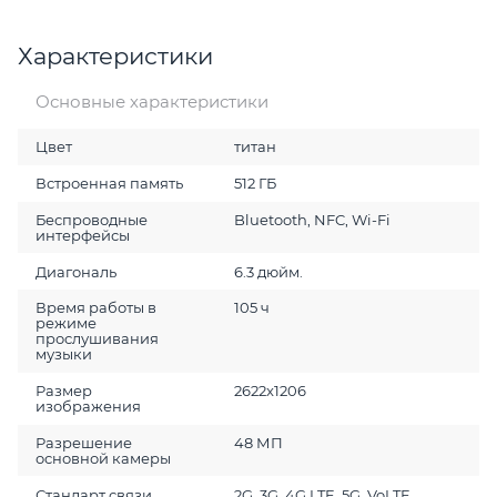
Характеристики
Основные характеристики
Цвет
титан
Встроенная память
512 ГБ
Беспроводные
Bluetooth, NFC, Wi-Fi
интерфейсы
Диагональ
6.3 дюйм.
Время работы в
105 ч
режиме
прослушивания
музыки
Размер
2622x1206
изображения
Разрешение
48 МП
основной камеры
Стандарт связи
2G, 3G, 4G LTE, 5G, VoLTE