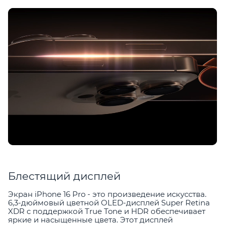
Блестящий дисплей
Экран iPhone 16 Pro - это произведение искусства.
6,3-дюймовый цветной OLED-дисплей Super Retina
XDR с поддержкой True Tone и HDR обеспечивает
яркие и насыщенные цвета. Этот дисплей