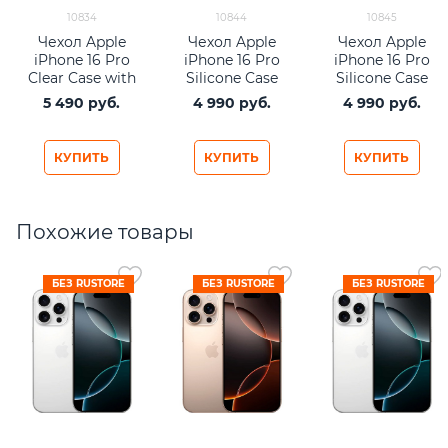
10834
10844
10845
Чехол Apple
Чехол Apple
Чехол Apple
iPhone 16 Pro
iPhone 16 Pro
iPhone 16 Pro
Clear Case with
Silicone Case
Silicone Case
MagSafe
with MagSafe –
with MagSafe –
5 490
 руб.
4 990
 руб.
4 990
 руб.
Black
Denim
КУПИТЬ
КУПИТЬ
КУПИТЬ
Похожие товары
БЕЗ RUSTORE
БЕЗ RUSTORE
БЕЗ RUSTORE