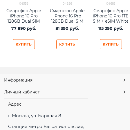
04555
04556
04683
Смартфон Apple
Смартфон Apple
Смартфон Apple
iPhone 16 Pro
iPhone 16 Pro
iPhone 16 Pro 1TB
128GB Dual SIM
128GB Dual SIM
SIM + eSIM White
White Titanium
Desert Titanium
Titanium
77 890
 руб.
81 390
 руб.
115 290
 руб.
КУПИТЬ
КУПИТЬ
КУПИТЬ
Информация
Личный кабинет
Адрес
г. Москва, ул. Барклая 8
Станция метро Багратионовская,