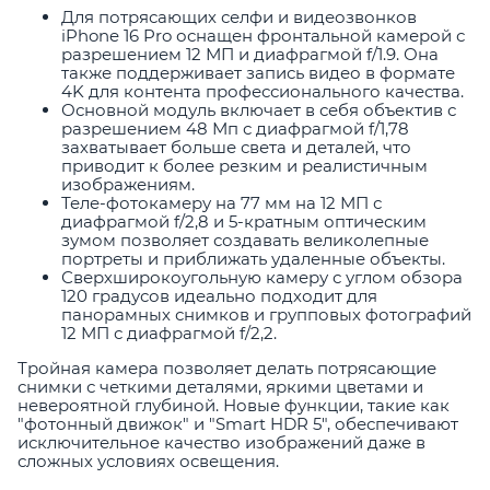
Для потрясающих селфи и видеозвонков
iPhone 16 Pro оснащен фронтальной камерой с
разрешением 12 МП и диафрагмой f/1.9. Она
также поддерживает запись видео в формате
4K для контента профессионального качества.
Основной модуль включает в себя объектив с
разрешением 48 Мп с диафрагмой f/1,78
захватывает больше света и деталей, что
приводит к более резким и реалистичным
изображениям.
Теле-фотокамеру на 77 мм на 12 МП с
диафрагмой f/2,8 и 5-кратным оптическим
зумом позволяет создавать великолепные
портреты и приближать удаленные объекты.
Сверхширокоугольную камеру с углом обзора
120 градусов идеально подходит для
панорамных снимков и групповых фотографий
12 МП с диафрагмой f/2,2.
Тройная камера позволяет делать потрясающие
снимки с четкими деталями, яркими цветами и
невероятной глубиной. Новые функции, такие как
"фотонный движок" и "Smart HDR 5", обеспечивают
исключительное качество изображений даже в
сложных условиях освещения.