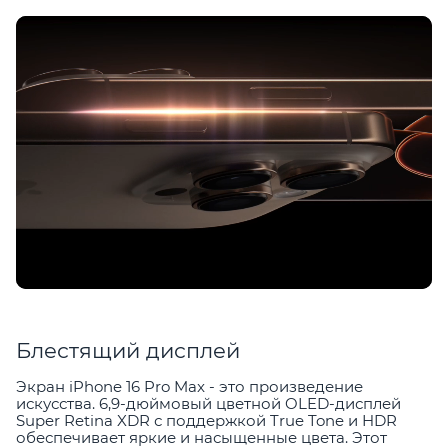
Блестящий дисплей
Экран iPhone 16 Pro Max - это произведение
искусства. 6,9-дюймовый цветной OLED-дисплей
Super Retina XDR с поддержкой True Tone и HDR
обеспечивает яркие и насыщенные цвета. Этот