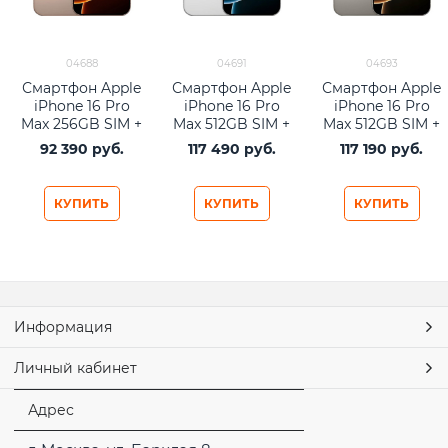
04688
04691
04693
Смартфон Apple
Смартфон Apple
Смартфон Apple
iPhone 16 Pro
iPhone 16 Pro
iPhone 16 Pro
Max 256GB SIM +
Max 512GB SIM +
Max 512GB SIM +
eSIM Desert
eSIM White
eSIM Natural
92 390
 руб.
117 490
 руб.
117 190
 руб.
Titanium
Titanium
Titanium
КУПИТЬ
КУПИТЬ
КУПИТЬ
Информация
Личный кабинет
Адрес