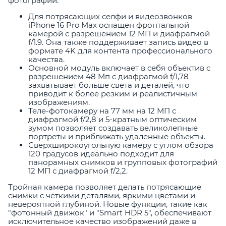
фотографии.
Для потрясающих селфи и видеозвонков
iPhone 16 Pro Max оснащен фронтальной
камерой с разрешением 12 МП и диафрагмой
f/1.9. Она также поддерживает запись видео в
формате 4K для контента профессионального
качества.
Основной модуль включает в себя объектив с
разрешением 48 Мп с диафрагмой f/1,78
захватывает больше света и деталей, что
приводит к более резким и реалистичным
изображениям.
Теле-фотокамеру на 77 мм на 12 МП с
диафрагмой f/2,8 и 5-кратным оптическим
зумом позволяет создавать великолепные
портреты и приближать удаленные объекты.
Сверхширокоугольную камеру с углом обзора
120 градусов идеально подходит для
панорамных снимков и групповых фотографий
12 МП с диафрагмой f/2,2.
Тройная камера позволяет делать потрясающие
снимки с четкими деталями, яркими цветами и
невероятной глубиной. Новые функции, такие как
"фотонный движок" и "Smart HDR 5", обеспечивают
исключительное качество изображений даже в