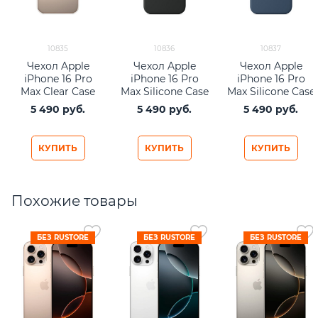
10835
10836
10837
Чехол Apple
Чехол Apple
Чехол Apple
iPhone 16 Pro
iPhone 16 Pro
iPhone 16 Pro
Max Clear Case
Max Silicone Case
Max Silicone Case
with MagSafe
with MagSafe –
with MagSafe –
5 490
 руб.
5 490
 руб.
5 490
 руб.
Black
Denim
КУПИТЬ
КУПИТЬ
КУПИТЬ
Похожие товары
БЕЗ RUSTORE
БЕЗ RUSTORE
БЕЗ RUSTORE