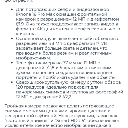
фотографии.
Для потрясающих селфи и видеозвонков
iPhone 16 Pro Max оснащен фронтальной
камерой с разрешением 12 МП и диафрагмой
f/1.9. Она также поддерживает запись видео в
формате 4K для контента профессионального
качества.
Основной модуль включает в себя объектив с
разрешением 48 Мп с диафрагмой f/1,78
захватывает больше света и деталей, что
приводит к более резким и реалистичным
изображениям.
Теле-фотокамеру на 77 мм на 12 МП с
диафрагмой f/2,8 и 5-кратным оптическим
зумом позволяет создавать великолепные
портреты и приближать удаленные объекты.
Сверхширокоугольную камеру с углом обзора
120 градусов идеально подходит для
панорамных снимков и групповых фотографий
12 МП с диафрагмой f/2,2.
Тройная камера позволяет делать потрясающие
снимки с четкими деталями, яркими цветами и
невероятной глубиной. Новые функции, такие как
"фотонный движок" и "Smart HDR 5", обеспечивают
исключительное качество изображений даже в