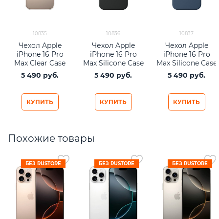
10835
10836
10837
Чехол Apple
Чехол Apple
Чехол Apple
iPhone 16 Pro
iPhone 16 Pro
iPhone 16 Pro
Max Clear Case
Max Silicone Case
Max Silicone Case
with MagSafe
with MagSafe –
with MagSafe –
5 490
 руб.
5 490
 руб.
5 490
 руб.
Black
Denim
КУПИТЬ
КУПИТЬ
КУПИТЬ
Похожие товары
БЕЗ RUSTORE
БЕЗ RUSTORE
БЕЗ RUSTORE