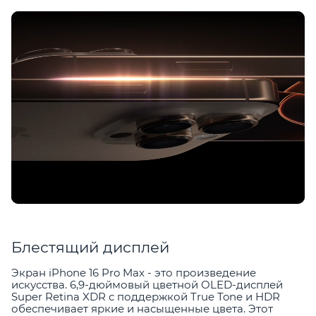
Блестящий дисплей
Экран iPhone 16 Pro Max - это произведение
искусства. 6,9-дюймовый цветной OLED-дисплей
Super Retina XDR с поддержкой True Tone и HDR
обеспечивает яркие и насыщенные цвета. Этот