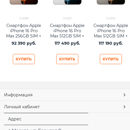
04688
04691
04693
Смартфон Apple
Смартфон Apple
Смартфон Apple
iPhone 16 Pro
iPhone 16 Pro
iPhone 16 Pro
Max 256GB SIM +
Max 512GB SIM +
Max 512GB SIM +
eSIM Desert
eSIM White
eSIM Natural
92 390
 руб.
117 490
 руб.
117 190
 руб.
Titanium
Titanium
Titanium
КУПИТЬ
КУПИТЬ
КУПИТЬ
Информация
Личный кабинет
Адрес