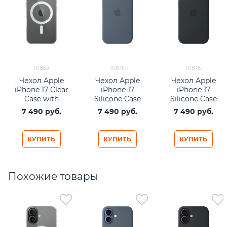
10860
10875
10876
Чехол Apple
Чехол Apple
Чехол Apple
iPhone 17 Clear
iPhone 17
iPhone 17
Case with
Silicone Case
Silicone Case
MagSafe
with MagSafe
with MagSafe
7 490
 руб.
7 490
 руб.
7 490
 руб.
Anchor Blue
Black
КУПИТЬ
КУПИТЬ
КУПИТЬ
Похожие товары