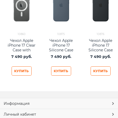
10860
10875
10876
Чехол Apple
Чехол Apple
Чехол Apple
iPhone 17 Clear
iPhone 17
iPhone 17
Case with
Silicone Case
Silicone Case
MagSafe
with MagSafe
with MagSafe
7 490
 руб.
7 490
 руб.
7 490
 руб.
Anchor Blue
Black
КУПИТЬ
КУПИТЬ
КУПИТЬ
Информация
Личный кабинет