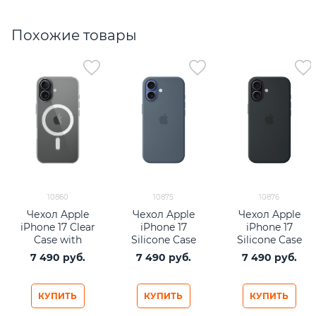
Похожие товары
10860
10875
10876
Чехол Apple
Чехол Apple
Чехол Apple
iPhone 17 Clear
iPhone 17
iPhone 17
Case with
Silicone Case
Silicone Case
MagSafe
with MagSafe
with MagSafe
7 490
 руб.
7 490
 руб.
7 490
 руб.
Anchor Blue
Black
КУПИТЬ
КУПИТЬ
КУПИТЬ