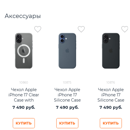
Аксессуары
10860
10875
10876
Чехол Apple
Чехол Apple
Чехол Apple
iPhone 17 Clear
iPhone 17
iPhone 17
Case with
Silicone Case
Silicone Case
MagSafe
with MagSafe
with MagSafe
7 490
 руб.
7 490
 руб.
7 490
 руб.
Anchor Blue
Black
КУПИТЬ
КУПИТЬ
КУПИТЬ